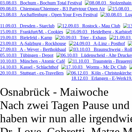
03.08.03 Bochum - Bochum Total Festival
08.08.03 Stolzenhain 
09.08.03 Chiemgau/Chiemsee - B3 Partytour Open Air
15.08.03 
23.08.03 Aschaffenburg - Open Your Eyes Festival
30.08.03 Lug
11.09.03 Dresden - Starclub
12.09.03 Rostock - Mau Club
1
15.09.03 Frankfurt/M. - Cookies
16.09.03 Heidelberg - Karlstor
19.09.03 Bielefeld - Kamp
20.09.03 Trier - Exhaus
21.09.03
23.09.03 A-Salzburg - Rockhouse
24.09.03 A-Linz - Posthof
27.09.03 A - Weyer - Bertholdsaal
03.10.03 Braunschweig - Roll
05.10.03 Tübingen - Depot
06.10.03 Lüdenscheid - Alte Drucke
10.10.03 München - Atomic Café
11.10.03 Traunstein - Brauere
14.10.03 Kassel - Schlachthof
17.10.03 Worms - Mc Dc Club
20.10.03 Stuttgart - ex-Travellers
06.12.03 Köln - Christuskirche
18.12.03 Erlangen - E-Werk
19
Osnabrück - Maiwoche
Nach zwei Tagen Pause und 
haben wir nun alle irgendwi
Dr. Love, Cobretti, Matze 