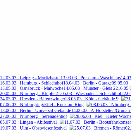
12.03.03 Leipzig - Moritzbastei
13.03.03 Potsdam - Waschhaus
14.03
16.03.03 Hamburg - Schlachthof
18.04.03 Berlin - Garage
09.05.03 
13.05.03 Osnabrück - Maiwoche
14.05.03 Münster - Gleis 22
16.05.
20.05.03 Nürnberg - Klüpfel
21.05.03 Wiesbaden - Schlachthof
22.0
24.05.03 Dresden - Bärenzwinger
28.05.03 Köln - Gebäude 9
31
07.06.03 Nürburgring/Eifel - Rock am Ring
08.06.03 Nürnberg -
13.06.03 Berlin - Universal-Gebäude
14.06.03 A-Hofstetten/Grünau 
27.06.03 Nürnberg - Serenadenhof
28.06.03 Kiel - Kieler Woch
05.07.03 Lingen - Abifestival
11.07.03 Berlin - Bootsfahrtkonzer
19.07.03 Ulm - Obstwiesenfestival
25.07.03 Bremen - Römer
02